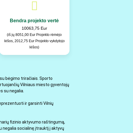
Bendra projekto vertė
10063,75 Eur
(iš jų 8051,00 Eur Projekto rėmėjo
lėšos, 2012,75 Eur Projekto vykdytojo
lėšos)
 su bėgimo triračiais. Sporto
 sportuojančių Vilniaus miesto gyventojų
s su negalia.
prezentuoti ir garsinti Vilnių
 narių fizinio aktyvumo raštingumą,
negalia socialinę įtrauktį į aktyvų