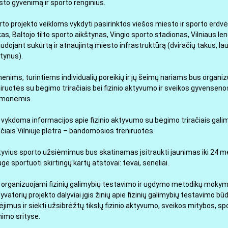
to gyvenimą ir sporto renginius.
to projekto veikloms vykdyti pasirinktos viešos miesto ir sporto erdv
as, Baltojo tilto sporto aikštynas, Vingio sporto stadionas, Vilniaus l
udojant sukurtą ir atnaujintą miesto infrastruktūrą (dviračių takus, lau
tynus).
nims, turintiems individualių poreikių ir jų šeimų nariams bus organi
niruotės su bėgimo triračiais bei fizinio aktyvumo ir sveikos gyvense
emonėmis.
vykdoma informacijos apie fizinio aktyvumo su bėgimo triračiais galim
ačiais Vilniuje plėtra – bandomosios treniruotės.
ktyvius sporto užsiėmimus bus skatinamas įsitraukti jaunimas iki 24 m
ge sportuoti skirtingų kartų atstovai: tėvai, seneliai.
organizuojami fizinių galimybių testavimo ir ugdymo metodikų mokymai. 
vatorių projekto dalyviai įgis žinių apie fizinių galimybių testavimo b
jimus ir siekti užsibrėžtų tikslų fizinio aktyvumo, sveikos mitybos, sp
nimo srityse.