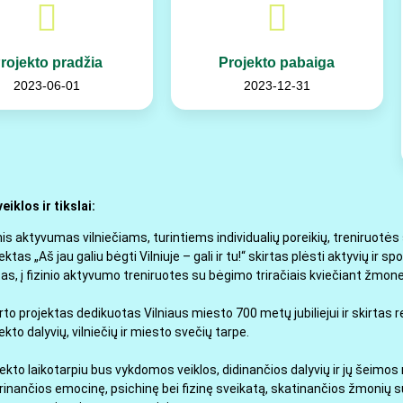
rojekto pradžia
Projekto pabaiga
2023-06-01
2023-12-31
eiklos ir tikslai:
nis aktyvumas vilniečiams, turintiems individualių poreikių, treniruotės
ektas „Aš jau galiu bėgti Vilniuje – gali ir tu!“ skirtas plėsti aktyvių ir
as, į fizinio aktyvumo treniruotes su bėgimo triračiais kviečiant žmone
to projektas dedikuotas Vilniaus miesto 700 metų jubiliejui ir skirtas re
ekto dalyvių, vilniečių ir miesto svečių tarpe.
ekto laikotarpiu bus vykdomos veiklos, didinančios dalyvių ir jų šeimos
rinančios emocinę, psichinę bei fizinę sveikatą, skatinančios žmonių su 