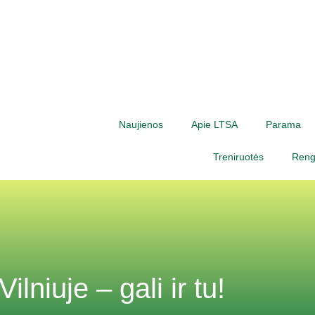
Naujienos
Apie LTSA
Parama
Treniruotės
Rengi
ilniuje – gali ir tu!