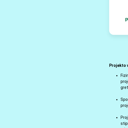
P
Projekto v
Fizi
proj
gret
Spor
proj
Proj
stip