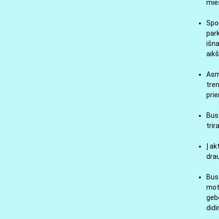
mies
Spor
park
išna
aikš
Asme
tre
pri
Bus 
trir
Į a
drau
Bus 
moty
gebė
didi