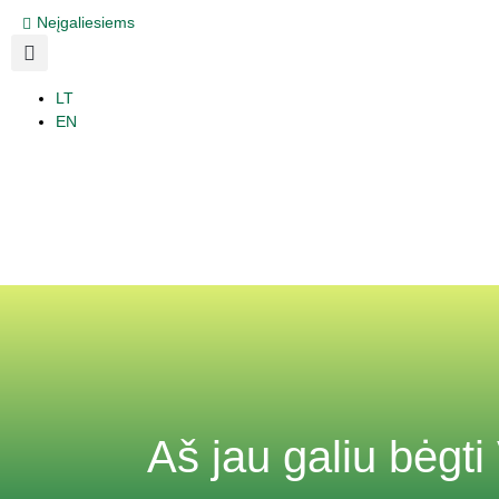
Neįgaliesiems
LT
EN
Aš jau galiu bėgti V