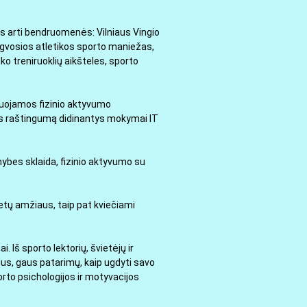
ės arti bendruomenės: Vilniaus Vingio
engvosios atletikos sporto maniežas,
ko treniruoklių aikšteles, sporto
zuojamos fizinio aktyvumo
nos raštingumą didinantys mokymai IT
ybes sklaida, fizinio aktyvumo su
etų amžiaus, taip pat kviečiami
Iš sporto lektorių, švietėjų ir
ūdus, gaus patarimų, kaip ugdyti savo
orto psichologijos ir motyvacijos