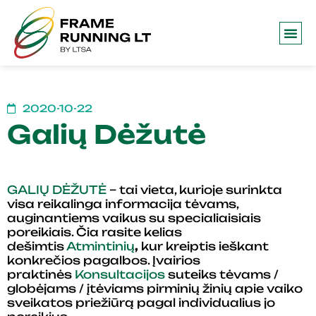
2020-10-22
Galių Dėžutė
GALIŲ DĖŽUTĖ
– tai vieta, kurioje surinkta
visa reikalinga informacija tėvams,
auginantiems vaikus su specialiaisiais
poreikiais. Čia rasite kelias
dešimtis
Atmintinių
,
kur kreiptis ieškant
konkrečios pagalbos. Įvairios
praktinės
Konsultacijos
suteiks tėvams /
globėjams / įtėviams pirminių žinių apie vaiko
sveikatos priežiūrą pagal individualius jo