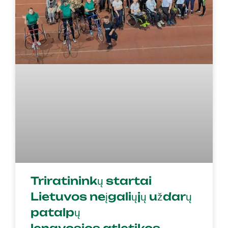
Triratininkų startai
Lietuvos neįgaliųjų uždarų
patalpų