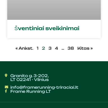
Šventiniai sveikinimai
« Ankst.
1
2
3
4
…
38
Kitas »
Granito g. 3-202,
LT 02241 - Vilnius
info@framerunning-triraciai.lt
Frame Running LT