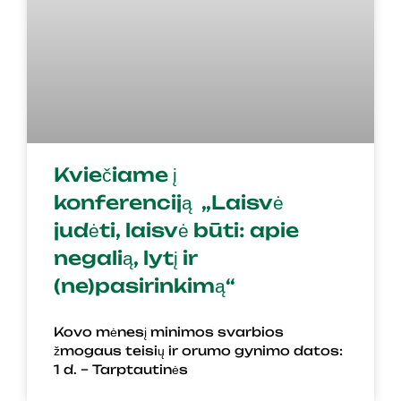
Kviečiame į
konferenciją „Laisvė
judėti, laisvė būti: apie
negalią, lytį ir
(ne)pasirinkimą“
Kovo mėnesį minimos svarbios
žmogaus teisių ir orumo gynimo datos:
1 d. – Tarptautinės