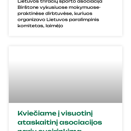
Lietuvos triračių sporto asociacija
Birštone vykusiuose mokymuose-
praktinėse dirbtuvėse, kuriuos
organizavo Lietuvos paralimpinis
komitetas, laimėjo
Kviečiame į visuotinį
ataskaitinį asociacijos