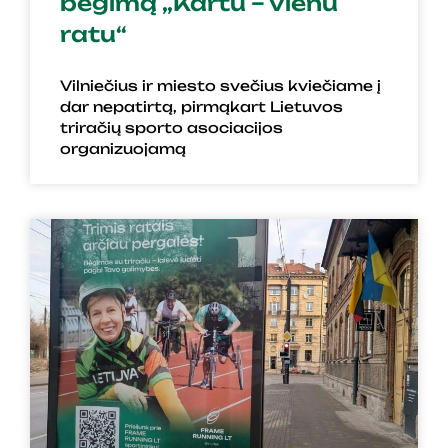
bėgimą „Kartu – vienu
ratu“
Vilniečius ir miesto svečius kviečiame į
dar nepatirtą, pirmąkart Lietuvos
triračių sporto asociacijos
organizuojamą