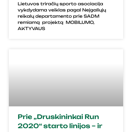
Lietuvos triračių sporto asociacija
vykdydama veiklas pagal Neįgaliųjų
reikalų departamento prie SADM
remiamą projektą MOBILUMO,
AKTYVAUS
Prie „Druskininkai Run
2020“ starto linijos – ir