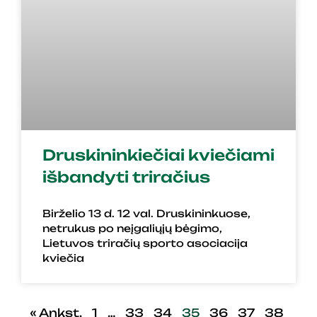
Druskininkiečiai kviečiami
išbandyti triračius
Birželio 13 d. 12 val. Druskininkuose,
netrukus po neįgaliųjų bėgimo,
Lietuvos triračių sporto asociacija
kviečia
« Ankst.
1
…
33
34
35
36
37
38