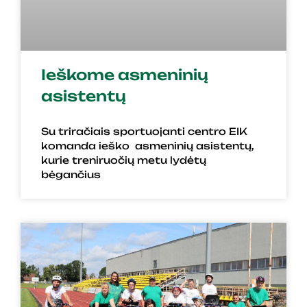
Ieškome asmeninių
asistentų
Su triračiais sportuojanti centro EIK
komanda ieško asmeninių asistentų,
kurie treniruočių metu lydėtų
bėgančius