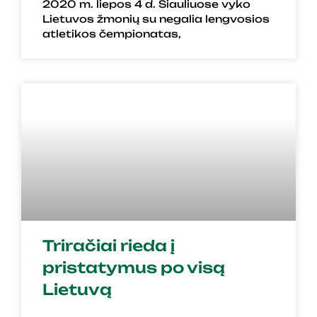
2020 m. liepos 4 d. Šiauliuose vyko
Lietuvos žmonių su negalia lengvosios
atletikos čempionatas,
Triračiai rieda į
pristatymus po visą
Lietuvą