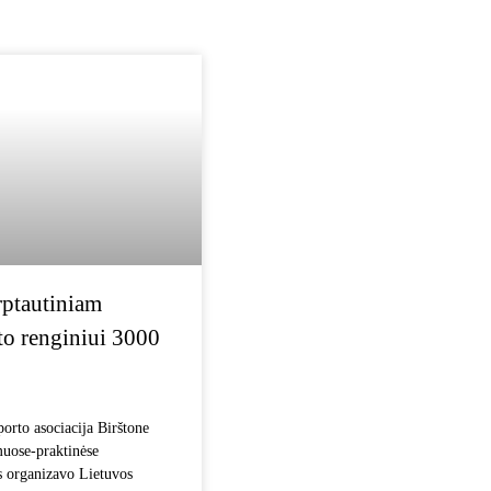
rptautiniam
rto renginiui 3000
porto asociacija Birštone
uose-praktinėse
s organizavo Lietuvos