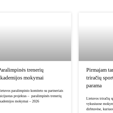
Paralimpinės trenerių
Pirmajam ta
akademijos mokymai
triračių spo
parama
ietuvos paralimpinio komiteto su partneriais
nicijuotas projektas – paralimpinės trenerių
Lietuvos triračių s
kademijos mokymai – 2026
vykusiuose mokym
dirbtuvėse, kuriuo