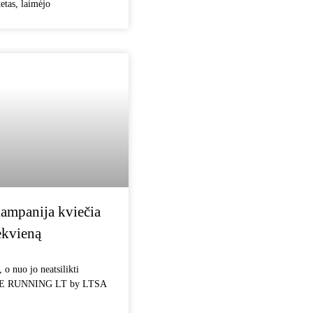
etas, laimėjo
ampanija kviečia
ekvieną
, o nuo jo neatsilikti
AME RUNNING LT by LTSA