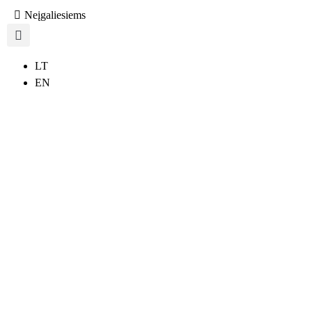
Neįgaliesiems
LT
EN
7 b