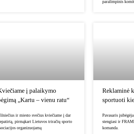
paralimpinis komit
Kviečiame į palaikymo
Reklaminė k
bėgimą „Kartu – vienu ratu“
sportuoti ki
ilniečius ir miesto svečius kviečiame į dar
Pavasaris įsibėgėja
epatirtą, pirmąkart Lietuvos triračių sporto
stengiasi ir FR
sociacijos organizuojamą
komanda.