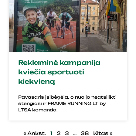
Reklaminė kampanija
kviečia sportuoti
kiekvieną
Pavasaris įsibėgėja, o nuo jo neatsilikti
stengiasi ir FRAME RUNNING LT by
LTSA komanda.
« Ankst.
1
2
3
…
38
Kitas »