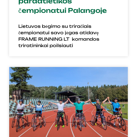
paraatletikos
čempionatui Palangoje
Lietuvos bėgimo su triračiais
čempionatui savo jėgas atidavę
FRAME RUNNING LT komandos
triratininkai poilsiauti