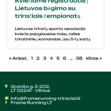
Kviečiame registruotis į
Lietuvos bėgimo su
triračiais čempionatą
Lietuvos triračių sporto asociacija
kviečia pajėgiausias mūsų šalies
triratininkų komandas į jau 5-tą kartą
« Ankst.
1
2
3
4
5
6
…
38
Kitas »
Granito g. 3-202,
LT 02241 - Vilnius
info@framerunning-triraciai.lt
Frame Running LT