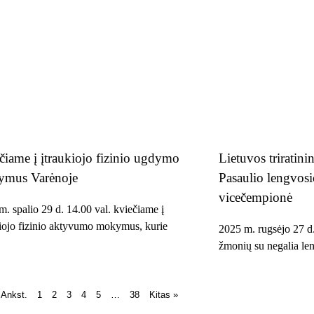
čiame į įtraukiojo fizinio ugdymo
Lietuvos triratin
mus Varėnoje
Pasaulio lengvosio
vicečempionė
. spalio 29 d. 14.00 val. kviečiame į
kiojo fizinio aktyvumo mokymus, kurie
2025 m. rugsėjo 27 d.
žmonių su negalia len
 Ankst.
1
2
3
4
5
…
38
Kitas »