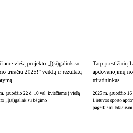
čiame viešą projekto „Į(si)galink su
Tarp prestižinių 
o triračiu 2025!” veiklų ir rezultatų
apdovanojimų no
tatymą
triratininkas
m. gruodžio 22 d. 10 val. kviečiame į viešą
2025 m. gruodžio 16 d
to „Į(si)galink su bėgimo
Lietuvos sporto apdo
pagerbiami labiausiai