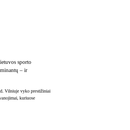
Lietuvos sporto
minantų – ir
. Vilniuje vyko prestižiniai
vanojimai, kuriuose