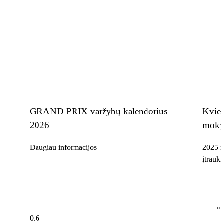
GRAND PRIX varžybų kalendorius
Kvie
2026
moky
Daugiau informacijos
2025 m
įtrau
«