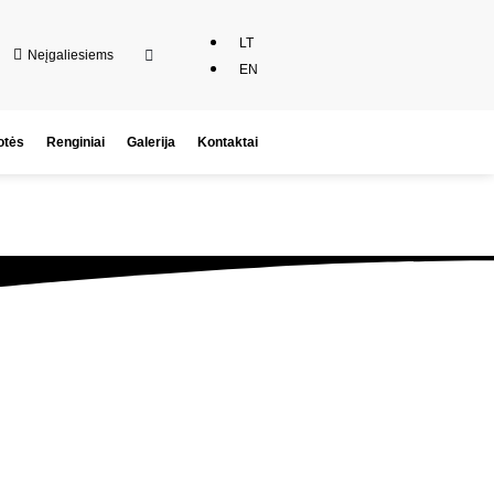
LT
Neįgaliesiems
EN
otės
Renginiai
Galerija
Kontaktai