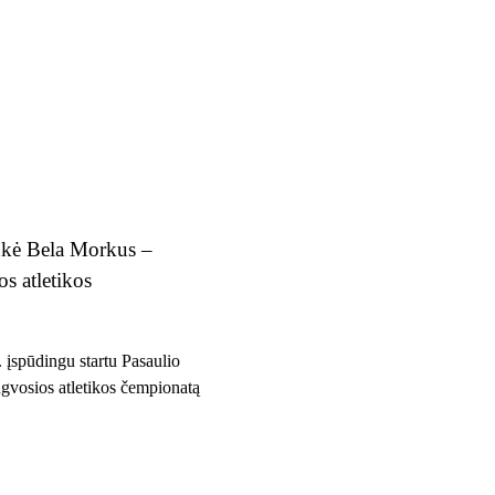
inkė Bela Morkus –
s atletikos
 įspūdingu startu Pasaulio
gvosios atletikos čempionatą