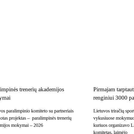
limpinės trenerių akademijos
Pirmajam tarptaut
ymai
renginiui 3000 p
os paralimpinio komiteto su partneriais
Lietuvos triračių spor
uotas projektas – paralimpinės trenerių
vykusiuose mokymuos
mijos mokymai – 2026
kuriuos organizavo L
komitetas, laimėjo