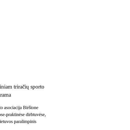
iniam triračių sporto
arama
to asociacija Birštone
e-praktinėse dirbtuvėse,
ietuvos paralimpinis