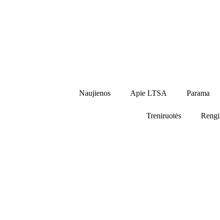
Naujienos
Apie LTSA
Parama
Treniruotės
Rengi
rugsėjo, 2025