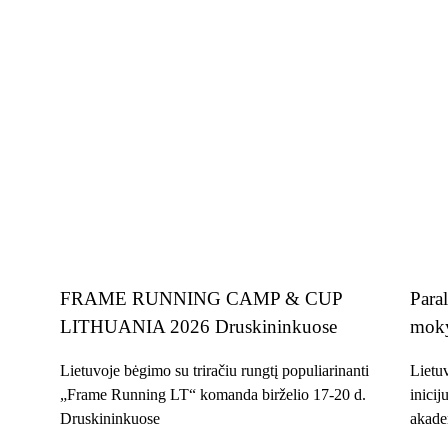
FRAME RUNNING CAMP & CUP
Para
LITHUANIA 2026 Druskininkuose
mok
Lietuvoje bėgimo su triračiu rungtį populiarinanti
Lietuv
„Frame Running LT“ komanda birželio 17-20 d.
inicij
Druskininkuose
akade