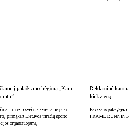
čiame į palaikymo bėgimą „Kartu –
Reklaminė kampan
u ratu“
kiekvieną
čius ir miesto svečius kviečiame į dar
Pavasaris įsibėgėja, o 
rtą, pirmąkart Lietuvos triračių sporto
FRAME RUNNING L
acijos organizuojamą