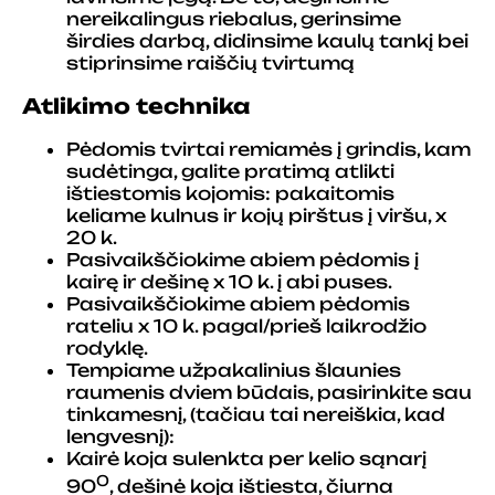
nereikalingus riebalus, gerinsime
širdies darbą, didinsime kaulų tankį bei
stiprinsime raiščių tvirtumą
Atlikimo technika
Pėdomis tvirtai remiamės į grindis, kam
sudėtinga, galite pratimą atlikti
ištiestomis kojomis: pakaitomis
keliame kulnus ir kojų pirštus į viršu, x
20 k.
Pasivaikščiokime abiem pėdomis į
kairę ir dešinę x 10 k. į abi puses.
Pasivaikščiokime abiem pėdomis
rateliu x 10 k. pagal/prieš laikrodžio
rodyklę.
Tempiame užpakalinius šlaunies
raumenis dviem būdais, pasirinkite sau
tinkamesnį, (tačiau tai nereiškia, kad
lengvesnį):
Kairė koja sulenkta per kelio sąnarį
0
90
, dešinė koja ištiesta, čiurna