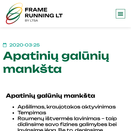
2020-03-25
Apatinių galūnių
mankšta
Apatinių galūnių mankšta
Apšilimas, kraujotakos aktyvinimas
Tempimas
Raumenų ištvermės lavinimas – taip
didinsime savo fizines galimybes bei
lavinsime jėgą. Be to, deginsime