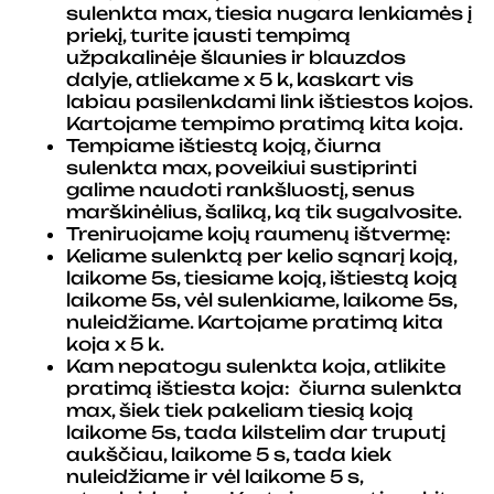
sulenkta max, tiesia nugara lenkiamės į
priekį, turite jausti tempimą
užpakalinėje šlaunies ir blauzdos
dalyje, atliekame x 5 k, kaskart vis
labiau pasilenkdami link ištiestos kojos.
Kartojame tempimo pratimą kita koja.
Tempiame ištiestą koją, čiurna
sulenkta max, poveikiui sustiprinti
galime naudoti rankšluostį, senus
marškinėlius, šaliką, ką tik sugalvosite.
Treniruojame kojų raumenų ištvermę:
Keliame sulenktą per kelio sąnarį koją,
laikome 5s, tiesiame koją, ištiestą koją
laikome 5s, vėl sulenkiame, laikome 5s,
nuleidžiame. Kartojame pratimą kita
koja x 5 k.
Kam nepatogu sulenkta koja, atlikite
pratimą ištiesta koja: čiurna sulenkta
max, šiek tiek pakeliam tiesią koją
laikome 5s, tada kilstelim dar truputį
aukščiau, laikome 5 s, tada kiek
nuleidžiame ir vėl laikome 5 s,