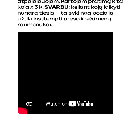
atpalaiduojam. Kartojam pratimą kita
koja x 5 k.
SVARBU
: keliant koją laikyti
nugarą tiesią – taisyklingą poziciją
užtikrins įtempti preso ir sėdmenų
raumenukai.