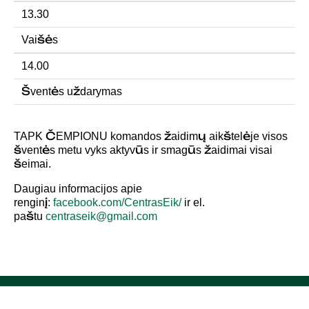
13.30
Vaišės
14.00
Šventės uždarymas
TAPK ČEMPIONU komandos žaidimų aikštelėje visos
šventės metu vyks aktyvūs ir smagūs žaidimai visai
šeimai.
Daugiau informacijos apie
renginį:
facebook.com/CentrasEik/
ir el.
paštu
centraseik@gmail.com