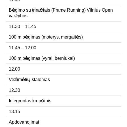
Bėgimo su triračiais (Frame Running) Vilnius Open
varžybos
11.30 – 11.45
100 m bėgimas (moterys, mergaitės)
11.45 – 12.00
100 m bėgimas (vyrai, berniukai)
12.00
Vežimėlių slalomas
12.30
Integruotas krepšinis
13.15
Apdovanojimai