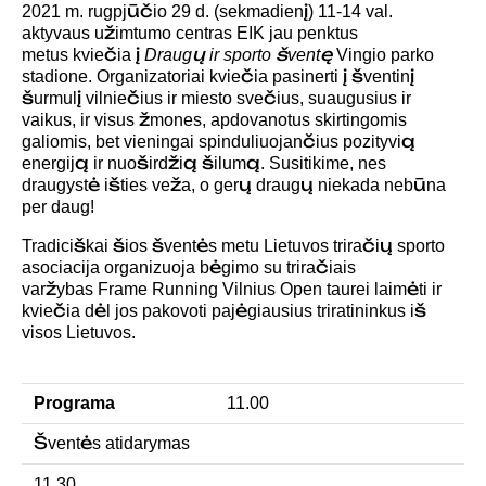
2021 m. rugpjūčio 29 d. (sekmadienį) 11-14 val.
aktyvaus užimtumo centras EIK jau penktus
metus kviečia į
Draugų ir sporto šventę
Vingio parko
stadione. Organizatoriai kviečia pasinerti į šventinį
šurmulį vilniečius ir miesto svečius, suaugusius ir
vaikus, ir visus žmones, apdovanotus skirtingomis
galiomis, bet vieningai spinduliuojančius pozityvią
energiją ir nuoširdžią šilumą. Susitikime, nes
draugystė išties veža, o gerų draugų niekada nebūna
per daug!
Tradiciškai šios šventės metu Lietuvos triračių sporto
asociacija organizuoja bėgimo su triračiais
varžybas Frame Running Vilnius Open taurei laimėti ir
kviečia dėl jos pakovoti pajėgiausius triratininkus iš
visos Lietuvos.
Programa
11.00
Šventės atidarymas
11.30