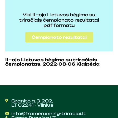
Visi II –ojo Lietuvos bėgimo su
triračiais čempionato rezultatai
pdf formatu
Čempionato rezultatai
II –ojo Lietuvos bėgimo su triračiais
čempionatas, 2022-08-06 Klaipėda
Granito g. 3-202,
LT 02241 - Vilnius
info@framerunning-triraciai.lt