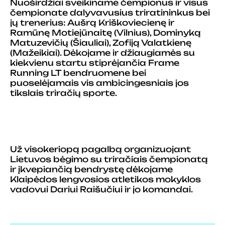
Nuoširdžiai sveikiname čempionus ir visus
čempionate dalyvavusius triratininkus bei
jų trenerius: Aušrą Kriškoviecienę ir
Ramūnę Motiejūnaitę (Vilnius), Dominyką
Matuzevičių (Šiauliai), Zofiją Valatkienę
(Mažeikiai). Dėkojame ir džiaugiamės su
kiekvienu startu stiprėjančia Frame
Running LT bendruomene bei
puoselėjamais vis ambicingesniais jos
tikslais triračių sporte.
Už visokeriopą pagalbą organizuojant
Lietuvos bėgimo su triračiais čempionatą
ir įkvepiančią bendrystę dėkojame
Klaipėdos lengvosios atletikos mokyklos
vadovui Dariui Raišučiui ir jo komandai.