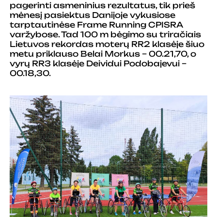
pagerinti asmeninius rezultatus, tik prieš
mėnesį pasiektus Danijoje vykusiose
tarptautinėse Frame Running CPISRA
varžybose. Tad 100 m bėgimo su triračiais
Lietuvos rekordas moterų RR2 klasėje šiuo
metu priklauso Belai Morkus – 00.21,70, o
vyrų RR3 klasėje Deividui Podobajevui –
00.18,30.