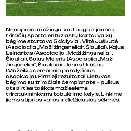
Nepaprastai džiugu, kad auga ir jaunoji
triračių sporto entuziastų karta: vaikų
bėgime startavo 5 dalyviai: Viltė Juškutė
(Asociacija „Maži žingsneliai“, Šiauliai), Kajus
Leinartas (Asociacija „Maži žingsneliai“,
Šiauliai), Sajus Mejeris (Asociacija „Maži
žingsneliai“, Šiauliai) ir Jonas Urbšas
(Mažeikių cerebrinio paralyžiaus
asociacija). Pirmieji rezultatai Lietuvos
bėgimo su triračiais čempionate – puikus
atspirties taškas mažiesiems
triratukininkams tobulėjimo kelyje. Linkime
jiems stiprios valios ir didžiausios sėkmės.