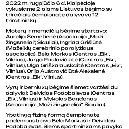
2022 m. rugpjūčio 6 d. Klaipėdoje
vykusiame 2-ajame Lietuvos bėgimo su
triračiais čempionate dalyvavo 12
triratininkų.
Moterų ir mergaičių bėgime startavo:
Aurelija Šemetienė (Asociacija „Maži
žingsneliai“, Šiauliai), Ingrida Grišiūtė
(Mažeikių cerebrinio paralyžiaus
asociacija), Bela Morkus (Centras „Eik“,
Vilnius), Jurga Paulavičiūtė (Centras „Eik“,
Vilnius), Olga Griškalauskaitė (Centras „Eik“,
Vilnius), Orija Auštravičiūtė-Aleksienė
(Centras „Eik“, Vilnius).
Vyrų ir berniukų bėgime šiemet varžėsi du
dalyviai: Deividas Podobajevas (Centras
„Eik“, Vilnius) ir Mykolas Bagdonas
(Asociacija „Maži žingsneliai“, Šiauliai).
Ypatingą fizinę formą čempionate
pademonstravo Bela Morkus ir Deividas
Podobajevas. Šiems sportininkams pavyko