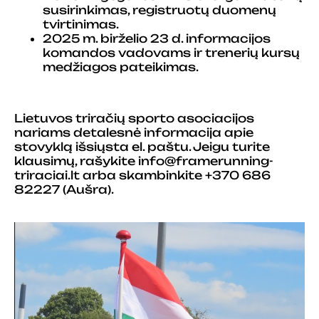
susirinkimas, registruotų duomenų
tvirtinimas.
2025 m. birželio 23 d. informacijos
komandos vadovams ir trenerių kursų
medžiagos pateikimas.
Lietuvos triračių sporto asociacijos
nariams detalesnė informacija apie
stovyklą išsiųsta el. paštu. Jeigu turite
klausimų, rašykite info@framerunning-
triraciai.lt arba skambinkite +370 686
82227 (Aušra).