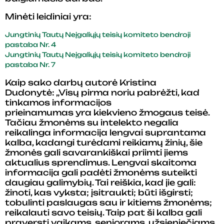
Minėti leidiniai yra:
Jungtinių Tautų Neįgaliųjų teisių komiteto bendroji
pastaba Nr. 4
Jungtinių Tautų Neįgaliųjų teisių komiteto bendroji
pastaba Nr. 7
Kaip sako darbų autorė Kristina
Dudonytė: „Visų pirma noriu pabrėžti, kad
tinkamos informacijos
prieinamumas yra kiekvieno žmogaus teisė.
Tačiau žmonėms su intelekto negalia
reikalinga informacija lengvai suprantama
kalba, kadangi turėdami reikiamų žinių, šie
žmonės gali savarankiškai priimti jiems
aktualius sprendimus. Lengvai skaitoma
informacija gali padėti žmonėms suteikti
daugiau galimybių. Tai reiškia, kad jie gali:
žinoti, kas vyksta; įsitraukti; būti išgirsti;
tobulinti paslaugas sau ir kitiems žmonėms;
reikalauti savo teisių. Taip pat ši kalba gali
praversti vaikams, senjorams, užsieniečiams