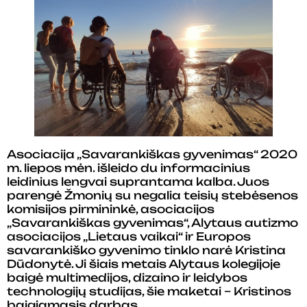
Asociacija „Savarankiškas gyvenimas“ 2020
m. liepos mėn. išleido du informacinius
leidinius lengvai suprantama kalba. Juos
parengė Žmonių su negalia teisių stebėsenos
komisijos pirmininkė, asociacijos
„Savarankiškas gyvenimas“, Alytaus autizmo
asociacijos „Lietaus vaikai“ ir Europos
savarankiško gyvenimo tinklo narė Kristina
Dūdonytė. Ji šiais metais Alytaus kolegijoje
baigė multimedijos, dizaino ir leidybos
technologijų studijas, šie maketai – Kristinos
baigiamasis darbas.