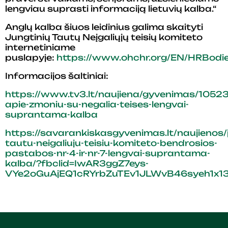
lengviau suprasti informaciją lietuvių kalba.“
Anglų kalba šiuos leidinius galima skaityti
Jungtinių Tautų Neįgaliųjų teisių komiteto
internetiniame
puslapyje:
https://www.ohchr.org/EN/HRBodi
Informacijos šaltiniai:
https://www.tv3.lt/naujiena/gyvenimas/105237
apie-zmoniu-su-negalia-teises-lengvai-
suprantama-kalba
https://savarankiskasgyvenimas.lt/naujienos/j
tautu-neigaliuju-teisiu-komiteto-bendrosios-
pastabos-nr-4-ir-nr-7-lengvai-suprantama-
kalba/?fbclid=IwAR3ggZ7eys-
VYe2oGuAjEQ1cRYrbZuTEv1JLWvB46syeh1x