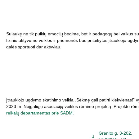
Sulaukę ne tik puikių emocijų bėgime, bet ir pedagogų bei vaikus su 
fizinio aktyvumo veiklos ir priemonės bus pritaikytos įtraukiojo ugdy
galės sportuoti dar aktyviau.
Įtraukiojo ugdymo skatinimo veikla „Sėkmę gali patirti kiekvienas!”
2023 m. Neįgaliųjų asociacijų veiklos rėmimo projektą. Projekto rė
reikalų departamentas prie SADM.
Granito g. 3-202,