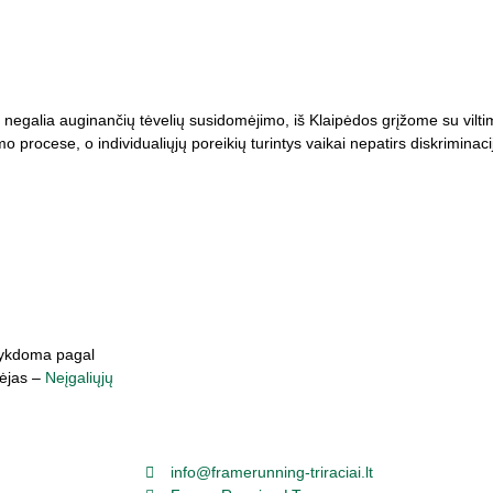
negalia auginančių tėvelių susidomėjimo, iš Klaipėdos grįžome su viltim
mo procese, o individualiųjų poreikių turintys vaikai nepatirs diskrimina
 vykdoma pagal
mėjas –
Neįgaliųjų
info@framerunning-triraciai.lt