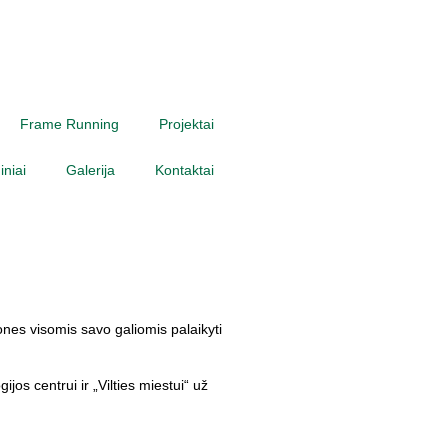
Frame Running
Projektai
niai
Galerija
Kontaktai
ones visomis savo galiomis palaikyti
s centrui ir „Vilties miestui“ už