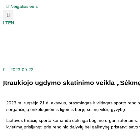
Neįgaliesiems
LT
EN
2023-09-22
Įtraukiojo ugdymo skatinimo veikla „Sėkmę 
2023 m. rugsėjo 21 d. aktyvus, prasmingas ir viltingas sporto rengi
sergančiųjų onkologinėmis ligomis bei jų šeimų vilčių gyvybę.
Lietuvos triračių sporto komanda dėkinga bėgimo organizatoriams: K
kvietimą prisijungti prie renginio dalyvių bei galimybę pristatyti savo