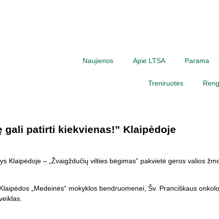
Naujienos
Apie LTSA
Parama
Treniruotės
Rengi
gali patirti kiekvienas!” Klaipėdoje
nys Klaipėdoje – „Žvaigždučių vilties bėgimas” pakvietė geros valios žm
laipėdos „Medeinės“ mokyklos bendruomenei, Šv. Pranciškaus onkologijo
 veiklas.