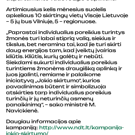
Artimiausius kelis mėnesius suolelis
apkeliaus 10 skirtingų vietų Visoje Lietuvoje
– 5 jų bus Vilniuje, 5 – regionuose.
„Paprastai individualius poreikius turintys
žmonės turi labai stiprią valią, siekius ir
tikslus, bet neramina tai, kad jie turi skirti
daug energijos tam, kad įveiktų įvairias
kliūtis. Kliūtis, kurių galėtų ir nebūti.
Siekdami sukurti individualius poreikius
turintiems žmonėms draugišką aplinką ir
juos įgalinti, remiame ir palaikome
iniciatyvą „Jokio skirtumo“, kurios
pavadinimas būtent ir simbolizuoja
atskirties tarp individualius poreikius
turinčių ir jų neturinčių asmenų
panaikinimą“, – sako ministrė M.
Navickienė.
Daugiau informacijos apie
kampaniją:
http://www.ndt.lt/kampanija-
jokio-skirtumo/