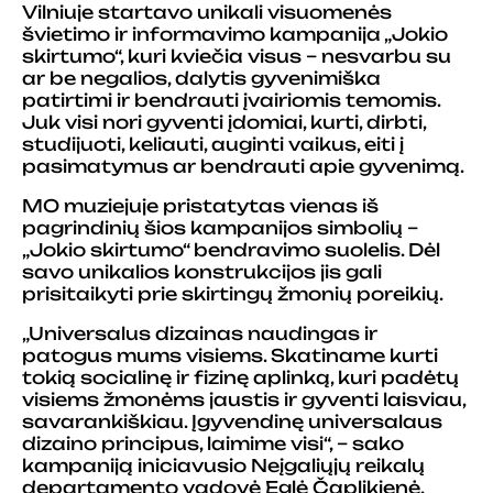
Vilniuje startavo unikali visuomenės
švietimo ir informavimo kampanija „Jokio
skirtumo“, kuri kviečia visus – nesvarbu su
ar be negalios, dalytis gyvenimiška
patirtimi ir bendrauti įvairiomis temomis.
Juk visi nori gyventi įdomiai, kurti, dirbti,
studijuoti, keliauti, auginti vaikus, eiti į
pasimatymus ar bendrauti apie gyvenimą.
MO muziejuje pristatytas vienas iš
pagrindinių šios kampanijos simbolių –
„Jokio skirtumo“ bendravimo suolelis. Dėl
savo unikalios konstrukcijos jis gali
prisitaikyti prie skirtingų žmonių poreikių.
„Universalus dizainas naudingas ir
patogus mums visiems. Skatiname kurti
tokią socialinę ir fizinę aplinką, kuri padėtų
visiems žmonėms jaustis ir gyventi laisviau,
savarankiškiau. Įgyvendinę universalaus
dizaino principus, laimime visi“, – sako
kampaniją iniciavusio Neįgaliųjų reikalų
departamento vadovė Eglė Čaplikienė.