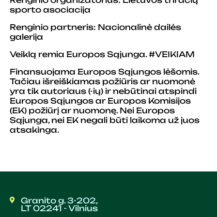
Renginio organizatorius: Lietuvos triračių
sporto asociacija
Renginio partneris: Nacionalinė dailės
galerija
Veiklą remia Europos Sąjunga. #VEIKIAM
Finansuojama Europos Sąjungos lėšomis.
Tačiau išreiškiamas požiūris ar nuomonė
yra tik autoriaus (-ių) ir nebūtinai atspindi
Europos Sąjungos ar Europos Komisijos
(EK) požiūrį ar nuomonę. Nei Europos
Sąjunga, nei EK negali būti laikoma už juos
atsakinga.
Granito g. 3-202,
LT 02241 - Vilnius