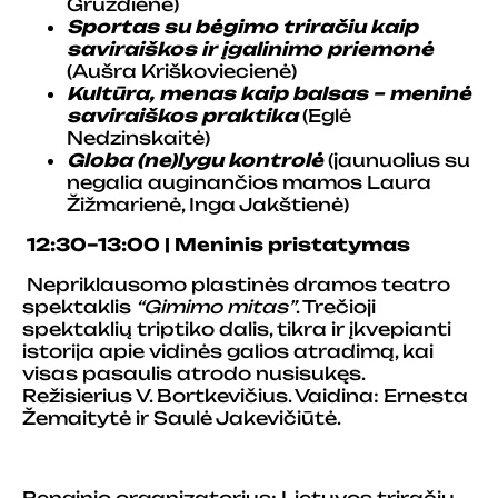
Gruzdienė)
Sportas su bėgimo triračiu kaip
saviraiškos ir įgalinimo priemonė
(Aušra Kriškoviecienė)
Kultūra, menas kaip balsas – meninė
saviraiškos praktika
(Eglė
Nedzinskaitė)
Globa (ne)lygu kontrolė
(jaunuolius su
negalia auginančios mamos Laura
Žižmarienė, Inga Jakštienė)
12:30–13:00 | Meninis pristatymas
Nepriklausomo plastinės dramos teatro
spektaklis
“Gimimo mitas”
. Trečioji
spektaklių triptiko dalis, tikra ir įkvepianti
istorija apie vidinės galios atradimą, kai
visas pasaulis atrodo nusisukęs.
Režisierius V. Bortkevičius. Vaidina: Ernesta
Žemaitytė ir Saulė Jakevičiūtė.