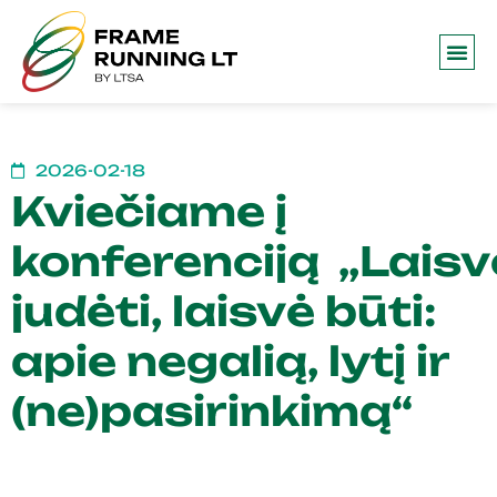
Frame 
2026-02-18
Kviečiame į
konferenciją „Laisv
judėti, laisvė būti:
apie negalią, lytį ir
(ne)pasirinkimą“