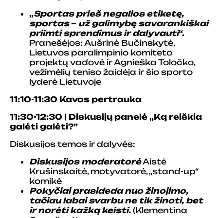
„
Sportas prieš negalios etiketę,
sportas
–
už galimybę savarankiškai
priimti sprendimus ir dalyvauti
“.
Pranešėjos: Aušrinė Bučinskytė,
Lietuvos paralimpinio komiteto
projektų vadovė ir Agnieška Toločko,
vežimėlių teniso žaidėja ir šio sporto
lyderė Lietuvoje
11:10-11:30 Kavos pertrauka
11:30-12:30 | Diskusijų panelė
„Ką reiškia
galėti galėti?”
Diskusijos temos ir dalyvės:
Diskusijos moderatorė
Aistė
Krušinskaitė, motyvatorė, „stand-up“
komikė
Pokyčiai prasideda nuo žinojimo,
tačiau labai svarbu ne tik žinoti, bet
ir norėti kažką keisti.
(Klementina