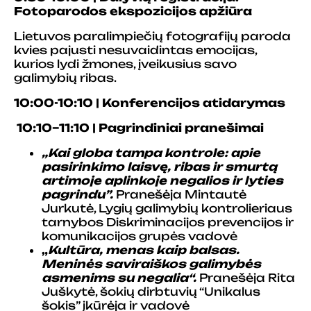
Fotoparodos ekspozicijos apžiūra
Lietuvos paralimpiečių fotografijų paroda
kvies pajusti nesuvaidintas emocijas,
kurios lydi žmones, įveikusius savo
galimybių ribas.
10:00-10:10 | Konferencijos atidarymas
10:10–11:10 | Pagrindiniai pranešimai
„Kai globa tampa kontrole: apie
pasirinkimo laisvę, ribas ir smurtą
artimoje aplinkoje negalios ir lyties
pagrindu”.
Pranešėja Mintautė
Jurkutė, Lygių galimybių kontrolieriaus
tarnybos Diskriminacijos prevencijos ir
komunikacijos grupės vadovė
„
Kultūra, menas kaip balsas.
Meninės saviraiškos galimybės
asmenims su negalia“.
Pranešėja Rita
Juškytė, šokių dirbtuvių “Unikalus
šokis” įkūrėja ir vadovė