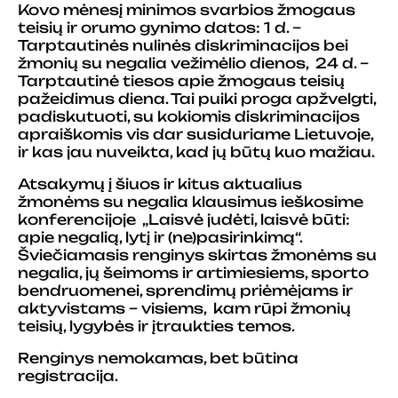
Kovo mėnesį minimos svarbios žmogaus
teisių ir orumo gynimo datos: 1 d. –
Tarptautinės nulinės diskriminacijos bei
žmonių su negalia vežimėlio dienos, 24 d. –
Tarptautinė tiesos apie žmogaus teisių
pažeidimus diena. Tai puiki proga apžvelgti,
padiskutuoti, su kokiomis diskriminacijos
apraiškomis vis dar susiduriame Lietuvoje,
ir kas jau nuveikta, kad jų būtų kuo mažiau.
Atsakymų į šiuos ir kitus aktualius
žmonėms su negalia klausimus ieškosime
konferencijoje „Laisvė judėti, laisvė būti:
apie negalią, lytį ir (ne)pasirinkimą“.
Šviečiamasis renginys skirtas žmonėms su
negalia, jų šeimoms ir artimiesiems, sporto
bendruomenei, sprendimų priėmėjams ir
aktyvistams – visiems, kam rūpi žmonių
teisių, lygybės ir įtraukties temos.
Renginys nemokamas, bet būtina
registracija.