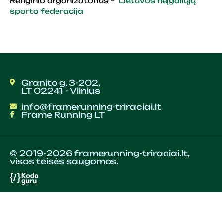
Renginio organizatorius –
Lietuvos neįgaliųjų
sporto federacija
Granito g. 3-202,
LT 02241 - Vilnius
info@framerunning-triraciai.lt
Frame Running LT
© 2019-2026 framerunning-triraciai.lt,
visos teisės saugomos.