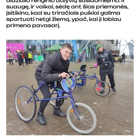
didžiulio renginio dalyvių susidomėjimo. Ir
suaugę, ir vaikai, sėdę ant šios priemonės,
įsitikino, kad su triračiais puikiai galima
sportuoti netgi žiemą, ypač, kai ji labiau
primena pavasarį.