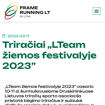
2023-02-11
Triračiai „LTeam
žiemos festivalyje
2023”
„LTeam žiemos festivalyje 2023” vasario
10-11 d. šurmuliavusiame Druskininkuose
Lietuvos triračių sporto asociacija
pristatė bėgimo triračius ir sulaukė