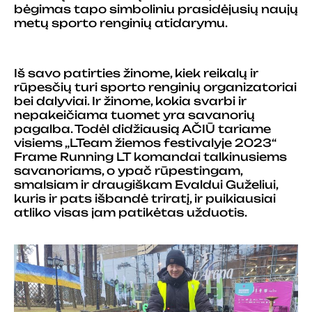
bėgimas tapo simboliniu prasidėjusių naujų
metų sporto renginių atidarymu.
Iš savo patirties žinome, kiek reikalų ir
rūpesčių turi sporto renginių organizatoriai
bei dalyviai. Ir žinome, kokia svarbi ir
nepakeičiama tuomet yra savanorių
pagalba. Todėl didžiausią AČIŪ tariame
visiems „LTeam žiemos festivalyje 2023“
Frame Running LT komandai talkinusiems
savanoriams, o ypač rūpestingam,
smalsiam ir draugiškam Evaldui Guželiui,
kuris ir pats išbandė triratį, ir puikiausiai
atliko visas jam patikėtas užduotis.