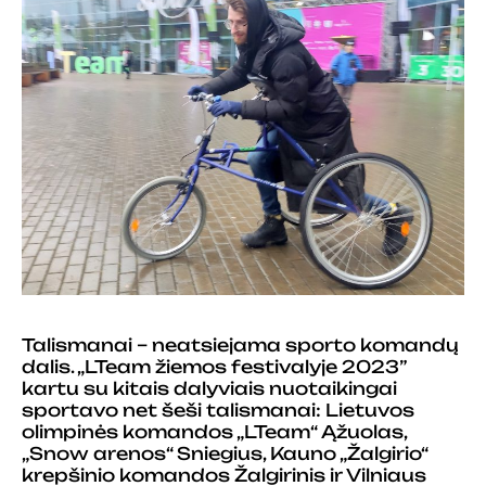
Talismanai – neatsiejama sporto komandų
dalis. „LTeam žiemos festivalyje 2023”
kartu su kitais dalyviais
nuotaikingai
sportavo net šeši talismanai: Lietuvos
olimpinės komandos „LTeam“ Ąžuolas,
„Snow arenos“ Sniegius, Kauno „Žalgirio“
krepšinio komandos Žalgirinis ir Vilniaus