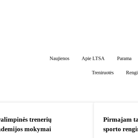
Naujienos
Apie LTSA
Parama
Treniruotės
Rengi
alimpinės trenerių
Pirmajam ta
ademijos mokymai
sporto reng