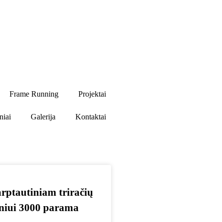
Frame Running
Projektai
niai
Galerija
Kontaktai
rptautiniam triračių
iniui 3000 parama