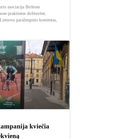
orto asociacija Birštone
se-praktinėse dirbtuvėse,
Lietuvos paralimpinis komitetas,
ampanija kviečia
ekvieną