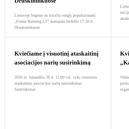
Druskininkuose
Lietu
inici
Lietuvoje bėgimo su triračiu rungtį populiarinanti
akad
„Frame Running LT“ komanda birželio 17-20 d.
Druskininkuose
Kviečiame į visuotinį ataskaitinį
Kvi
asociacijos narių susirinkimą
„Ka
2026 m. balandžio 28 d. 12:00 val. vyks visuotinis
Vilni
ataskaitinis asociacijos narių susirinkimas.
pirmą
Susirinkimas
orga