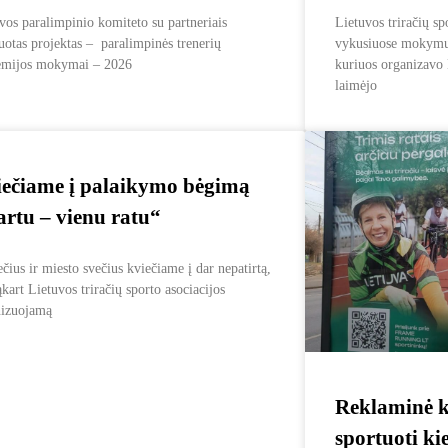
vos paralimpinio komiteto su partneriais
Lietuvos triračių sp
juotas projektas – paralimpinės trenerių
vykusiuose mokymuo
emijos mokymai – 2026
kuriuos organizavo 
laimėjo
ečiame į palaikymo bėgimą
rtu – vienu ratu“
ečius ir miesto svečius kviečiame į dar nepatirtą,
kart Lietuvos triračių sporto asociacijos
nizuojamą
Reklaminė k
sportuoti ki