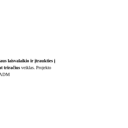
 laisvalaikio ir įtraukties į
t triračius
veiklas. Projekto
 SADM