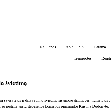
Naujienos
Apie LTSA
Parama
Treniruotės
Rengi
ia švietimą
a savišvietos ir dalyvavimo švietimo sistemoje galimybės, numatytos J
 su negalia teisių stebėsenos komisijos pirmininkė Kristina Dūdonytė.