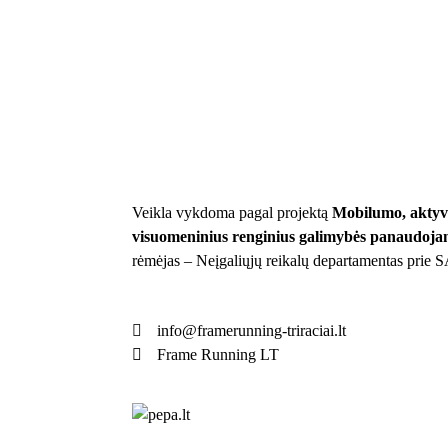
Veikla vykdoma pagal projektą
Mobilumo, aktyvaus
visuomeninius renginius galimybės panaudojan
rėmėjas –
Neįgaliųjų reikalų departamentas prie
info@framerunning-triraciai.lt
Frame Running LT