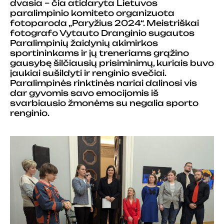
dvasia – čia atidaryta Lietuvos
paralimpinio komiteto organizuota
fotoparoda „Paryžius 2024“. Meistriškai
fotografo Vytauto Dranginio sugautos
Paralimpinių žaidynių akimirkos
sportininkams ir jų treneriams grąžino
gausybę šilčiausių prisiminimų, kuriais buvo
jaukiai sušildyti ir renginio svečiai.
Paralimpinės rinktinės nariai dalinosi vis
dar gyvomis savo emocijomis iš
svarbiausio žmonėms su negalia sporto
renginio.