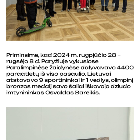
Priminsime, kad 2024 m. rugpjūčio 28 –
rugsėjo 8 d. Paryžiuje vykusiose
Paralimpinėse žaidynėse dalyvavavo 4400
paraatletų iš viso pasaulio. Lietuvai
atstovavo 9 sportininkai ir 1 vedlys, olimpinį
bronzos medalį savo šaliai iškovojo dziudo
imtynininkas Osvaldas Bareikis.