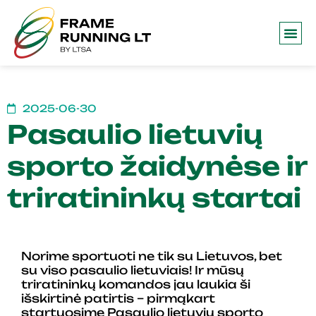
Frame 
2025-06-30
Pasaulio lietuvių
sporto žaidynėse ir
triratininkų startai
Norime sportuoti ne tik su Lietuvos, bet
su viso pasaulio lietuviais! Ir mūsų
triratininkų komandos jau laukia ši
išskirtinė patirtis – pirmąkart
startuosime Pasaulio lietuvių sporto