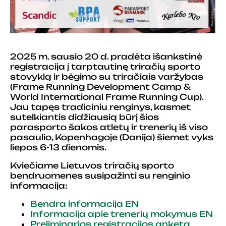
2025 m. sausio 20 d. pradėta išankstinė
registracija į tarptautinę triračių sporto
stovyklą ir bėgimo su triračiais varžybas
(Frame Running Development Camp &
World International Frame Running Cup).
Jau tapęs tradiciniu renginys, kasmet
sutelkiantis didžiausią būrį šios
parasporto šakos atletų ir trenerių iš viso
pasaulio, Kopenhagoje (Danija) šiemet vyks
liepos 6-13 dienomis.
Kviečiame Lietuvos triračių sporto
bendruomenes susipažinti su renginio
informacija:
Bendra informacija EN
Informacija apie trenerių mokymus EN
Preliminarios registracijos anketa