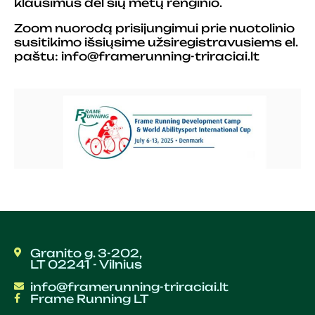
klausimus dėl šių metų renginio.
Zoom nuorodą prisijungimui prie nuotolinio
susitikimo išsiųsime užsiregistravusiems el.
paštu: info@framerunning-triraciai.lt
Granito g. 3-202,
LT 02241 - Vilnius
info@framerunning-triraciai.lt
Frame Running LT