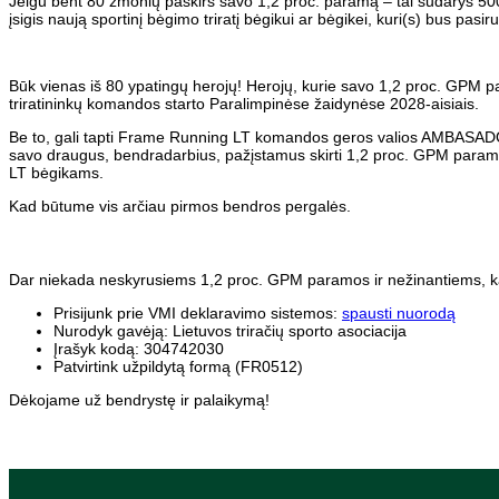
Jeigu bent 80 žmonių paskirs savo 1,2 proc. paramą – tai sudarys 5000
įsigis naują sportinį bėgimo triratį bėgikui ar bėgikei, kuri(s) bus pas
Būk vienas iš 80 ypatingų herojų! Herojų, kurie savo 1,2 proc. GPM 
triratininkų komandos starto Paralimpinėse žaidynėse 2028-aisiais.
Be to, gali tapti Frame Running LT komandos geros valios AMBASADORIU
savo draugus, bendradarbius, pažįstamus skirti 1,2 proc. GPM paramą 
LT bėgikams.
Kad būtume vis arčiau pirmos bendros pergalės.
Dar niekada neskyrusiems 1,2 proc. GPM paramos ir nežinantiems, ka
Prisijunk prie VMI deklaravimo sistemos:
spausti nuorodą
Nurodyk gavėją: Lietuvos triračių sporto asociacija
Įrašyk kodą: 304742030
Patvirtink užpildytą formą (FR0512)
Dėkojame už bendrystę ir palaikymą!