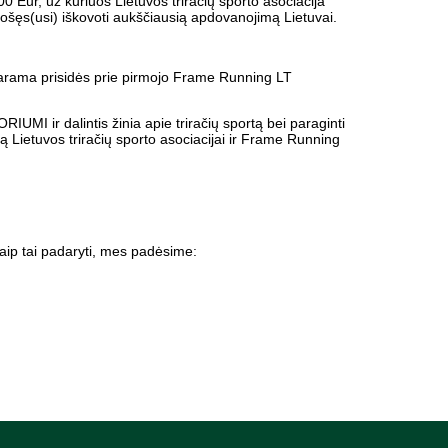
 Eur, už kuriuos Lietuvos triračių sporto asociacija
iruošęs(usi) iškovoti aukščiausią apdovanojimą Lietuvai.
parama prisidės prie pirmojo Frame Running LT
MI ir dalintis žinia apie triračių sportą bei paraginti
Lietuvos triračių sporto asociacijai ir Frame Running
ip tai padaryti, mes padėsime: