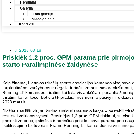
Renginiai
Galerija
Foto galerija
Video galerija
Kontaktai
2025-03-18
Prisidėk 1,2 proc. GPM parama prie pirmojo
starto Paralimpinėse žaidynėse
Kaip žinoma, Lietuvos triračių sporto asociacijos komanda visą savo e
tarptautinėms varžyboms ir negalią turinčių žmonių savarankiškumui, 
Running LT komandos triratininkai kyla vis aukščiau: pasaulio žmonių
triratininko rankose. Bet čia tik pradžia, nes norime pasivyti ir didži
2028 metais.
Didžiausias iššūkis, su kuriuo susiduriame savo kelyje – nestabili trira
resursai veikloms vystyti. Prasidėjus 1,2 proc. GPM rinkimui, su vi
pasiekti žmones, galinčius ir norinčius prisidėti savo parama prie na
suklestėjimo Lietuvoje ir Frame Running LT komandos įsitvirtinimo p