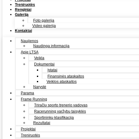
Treniruotės
Renginiai
Galerija
Foto galerija
Video galerija
Kontaktai
Naujienos
Naudinga informacija
Apie LTSA
Veikla
Dokumentai
Įstatai
Finansinės ataskaitos
Veiklos ataskaitos
Narystė
Parama
Frame Running
Triračių sporto trenerio vadovas
Racerunning varžybų taisyklės
Sportininkų klasifikacija
Rezultatai
Projektai
Treniruotės