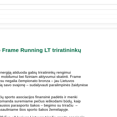
 Frame Running LT triratininkų
nergiją atiduoda gabių triratininkų rengimui
mobilumui bei fiziniam aktyvumui skatinti. Frame
 su negalia čempionato bronza – jau Lietuvos
ausią savo svajonę – sudalyvauti paralimpinės žaidynėse
čių sporto asociacijos finansinė padėtis ir menki
sa komanda suremiame pečius ieškodami būdų, kaip
ujausios parasporto šakos – bėgimo su triračiu –
asauliniame šios sporto šakos žemėlapyje.