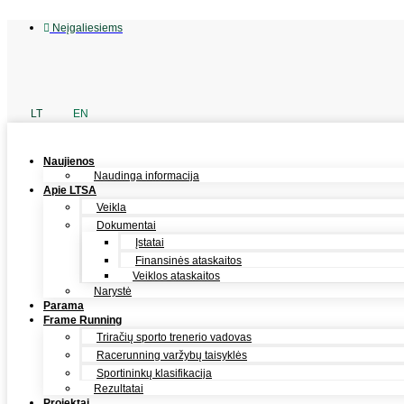
Neįgaliesiems
LT
EN
Naujienos
Naudinga informacija
Apie LTSA
Veikla
Dokumentai
Įstatai
Finansinės ataskaitos
Veiklos ataskaitos
Narystė
Parama
Frame Running
Triračių sporto trenerio vadovas
Racerunning varžybų taisyklės
Sportininkų klasifikacija
Rezultatai
Projektai