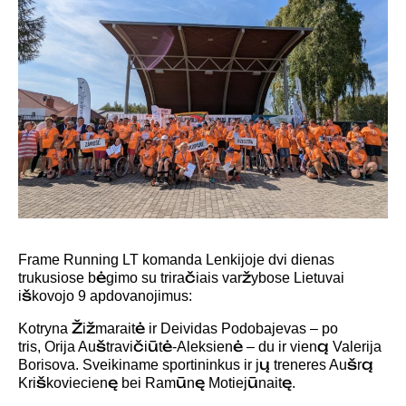
Frame Running LT komanda Lenkijoje dvi dienas
trukusiose bėgimo su triračiais varžybose Lietuvai
iškovojo 9 apdovanojimus:
Kotryna Žižmaraitė ir
Deividas Podobajevas – po
tris,
Orija Auštravičiūtė-Aleksienė – du ir vieną
Valerija
Borisova.
Sveikiname sportininkus ir jų treneres Aušrą
Kriškoviecienę bei Ramūnę Motiejūnaitę.