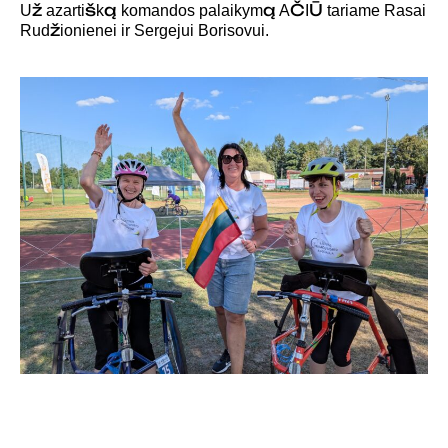
Už azartišką komandos palaikymą AČIŪ tariame Rasai
Rudžionienei ir Sergejui Borisovui.