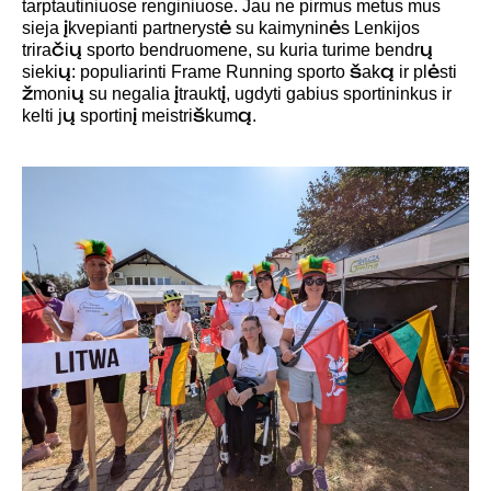
tarptautiniuose renginiuose. Jau ne pirmus metus mus
sieja įkvepianti partnerystė su kaimyninės Lenkijos
triračių sporto bendruomene, su kuria turime bendrų
siekių: populiarinti Frame Running sporto šaką ir plėsti
žmonių su negalia įtrauktį, ugdyti gabius sportininkus ir
kelti jų sportinį meistriškumą.