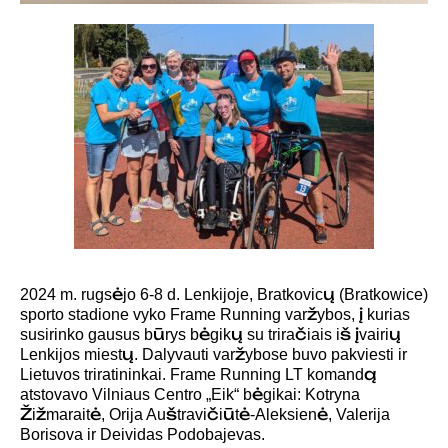
2024 m. rugsėjo 6-8 d. Lenkijoje, Bratkovicų (Bratkowice)
sporto stadione vyko Frame Running varžybos, į kurias
susirinko gausus būrys bėgikų su triračiais iš įvairių
Lenkijos miestų. Dalyvauti varžybose buvo pakviesti ir
Lietuvos triratininkai. Frame Running LT komandą
atstovavo Vilniaus Centro „Eik“ bėgikai: Kotryna
Žižmaraitė, Orija Auštravičiūtė-Aleksienė, Valerija
Borisova ir Deividas Podobajevas.