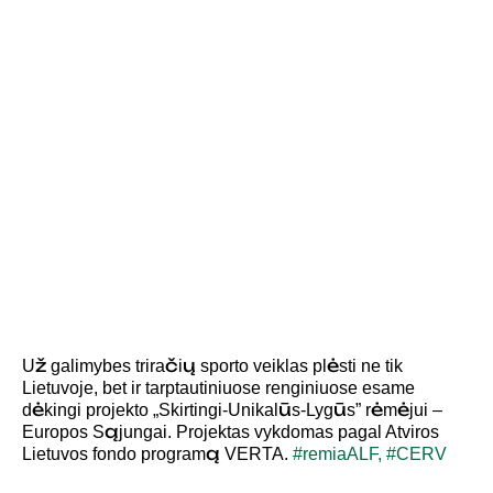
Už galimybes triračių sporto veiklas plėsti ne tik
Lietuvoje, bet ir tarptautiniuose renginiuose esame
dėkingi projekto „Skirtingi-Unikalūs-Lygūs” rėmėjui –
Europos Sąjungai. Projektas vykdomas pagal Atviros
Lietuvos fondo programą VERTA.
#remiaALF,
#CERV