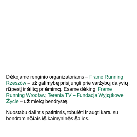
Dėkojame renginio organizatoriams –
Frame Running
Rzeszów
– už galimybę prisijungti prie varžybų dalyvių,
rūpestį ir šiltą priėmimą. Esame dėkingi
Frame
Running Wrocław
,
Terenia TV – Fundacja Wyjątkowe
Życie
– už mielą bendrystę.
Nuostabu dalintis patirtimis, tobulėti ir augti kartu su
bendraminčiais iš kaimyninės šalies.