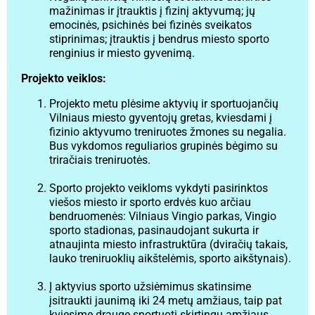
mažinimas ir įtrauktis į fizinį aktyvumą; jų
emocinės, psichinės bei fizinės sveikatos
stiprinimas; įtrauktis į bendrus miesto sporto
renginius ir miesto gyvenimą.
Projekto veiklos:
Projekto metu plėsime aktyvių ir sportuojančių
Vilniaus miesto gyventojų gretas, kviesdami į
fizinio aktyvumo treniruotes žmones su negalia.
Bus vykdomos reguliarios grupinės bėgimo su
triračiais treniruotės.
Sporto projekto veikloms vykdyti pasirinktos
viešos miesto ir sporto erdvės kuo arčiau
bendruomenės: Vilniaus Vingio parkas, Vingio
sporto stadionas, pasinaudojant sukurta ir
atnaujinta miesto infrastruktūra (dviračių takais,
lauko treniruoklių aikštelėmis, sporto aikštynais).
Į aktyvius sporto užsiėmimus skatinsime
įsitraukti jaunimą iki 24 metų amžiaus, taip pat
kviesime drauge sportuoti skirtingų amžiaus