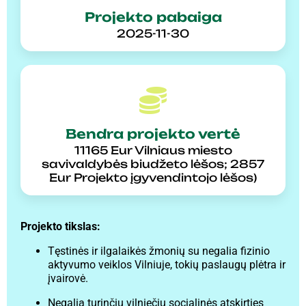
Projekto pabaiga
2025-11-30
Bendra projekto vertė
11165 Eur Vilniaus miesto
savivaldybės biudžeto lėšos; 2857
Eur Projekto įgyvendintojo lėšos)
Projekto tikslas:
Tęstinės ir ilgalaikės žmonių su negalia fizinio
aktyvumo veiklos Vilniuje, tokių paslaugų plėtra ir
įvairovė.
Negalią turinčių vilniečių socialinės atskirties