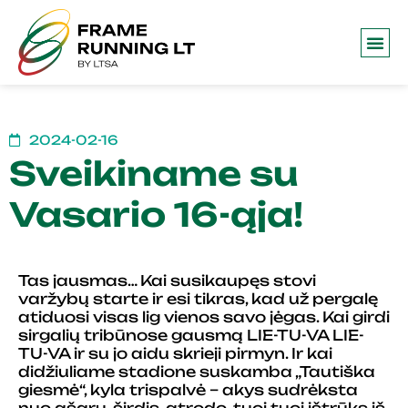
Frame 
2024-02-16
Sveikiname su
Vasario 16-ąja!
Tas jausmas… Kai susikaupęs stovi
varžybų starte ir esi tikras, kad už pergalę
atiduosi visas lig vienos savo jėgas. Kai girdi
sirgalių tribūnose gausmą LIE-TU-VA LIE-
TU-VA ir su jo aidu skrieji pirmyn. Ir kai
didžiuliame stadione suskamba „Tautiška
giesmė“, kyla trispalvė – akys sudrėksta