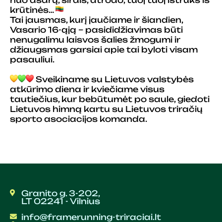
nuo ašarų, širdis, atrodo, tuoj tuoj ištrūks iš
krūtinės…
Tai jausmas, kurį jaučiame ir šiandien,
Vasario 16-ąją – pasididžiavimas būti
nenugalimu laisvos šalies žmogumi ir
džiaugsmas garsiai apie tai byloti visam
pasauliui.
Sveikiname su Lietuvos valstybės
atkūrimo diena ir kviečiame visus
tautiečius, kur bebūtumėt po saule, giedoti
Lietuvos himną kartu su Lietuvos triračių
sporto asociacijos komanda.
Granito g. 3-202,
LT 02241 - Vilnius
info@framerunning-triraciai.lt