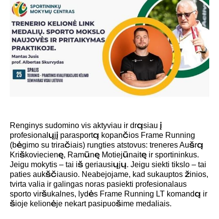
Renginys sudomino vis aktyviau ir drąsiau į
profesionalųjį parasportą kopančios Frame Running
(bėgimo su triračiais) rungties atstovus: treneres Aušrą
Kriškoviecienę, Ramūnę Motiejūnaitę ir sportininkus.
Jeigu mokytis – tai iš geriausiųjų. Jeigu siekti tikslo – tai
paties aukščiausio. Neabejojame, kad sukauptos žinios,
tvirta valia ir galingas noras pasiekti profesionalaus
sporto viršukalnes, lydės Frame Running LT komandą ir
šioje kelionėje nekart pasipuošime medaliais.