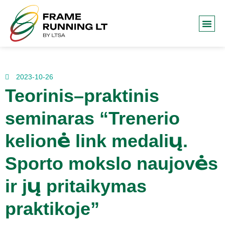
Frame R
2023-10-26
Teorinis–praktinis
seminaras “Trenerio
kelionė link medalių.
Sporto mokslo naujovės
ir jų pritaikymas
praktikoje”