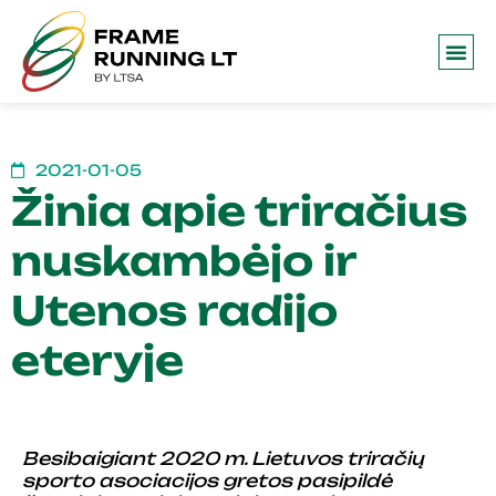
Frame 
2021-01-05
Žinia apie triračius
nuskambėjo ir
Utenos radijo
eteryje
Besibaigiant 2020 m. Lietuvos triračių
sporto asociacijos gretos pasipildė