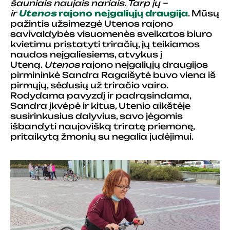
šauniais naujais nariais. Tarp jų –
ir
Utenos
rajono neįgaliųjų draugija
. Mūsų
pažintis užsimezgė Utenos rajono
savivaldybės visuomenės sveikatos biuro
kvietimu pristatyti triračių, jų teikiamos
naudos neįgaliesiems, atvykus į
Uteną.
Utenos
rajono neįgaliųjų draugijos
pirmininkė Sandra Ragaišytė buvo viena iš
pirmųjų, sėdusių už triračio vairo.
Rodydama pavyzdį ir padrąsindama,
Sandra įkvėpė ir kitus, Utenio aikštėje
susirinkusius dalyvius, savo jėgomis
išbandyti naujovišką triratę priemonę,
pritaikytą žmonių su negalia judėjimui.