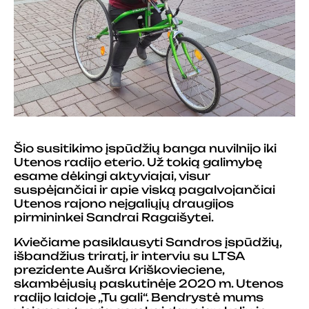
Šio susitikimo įspūdžių banga nuvilnijo iki
Utenos radijo eterio. Už tokią galimybę
esame dėkingi aktyviajai, visur
suspėjančiai ir apie viską pagalvojančiai
Utenos rajono neįgaliųjų draugijos
pirmininkei Sandrai Ragaišytei.
Kviečiame pasiklausyti Sandros įspūdžių,
išbandžius triratį, ir interviu su LTSA
prezidente Aušra Kriškovieciene,
skambėjusių paskutinėje 2020 m. Utenos
radijo laidoje „Tu gali“. Bendrystė mums