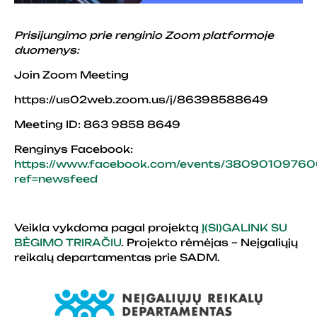
Prisijungimo prie renginio Zoom platformoje
duomenys:
Join Zoom Meeting
https://us02web.zoom.us/j/86398588649
Meeting ID: 863 9858 8649
Renginys Facebook:
https://www.facebook.com/events/38090109760
ref=newsfeed
Veikla vykdoma pagal projektą
Į(SI)GALINK SU
BĖGIMO TRIRAČIU
. Projekto rėmėjas – Neįgaliųjų
reikalų departamentas prie SADM.