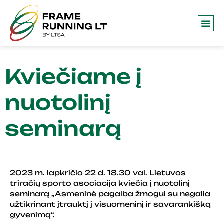
Frame 
Kviečiame į
nuotolinį
seminarą
2023 m. lapkričio 22 d. 18.30 val. Lietuvos
triračių sporto asociacija kviečia į nuotolinį
seminarą „Asmeninė pagalba žmogui su negalia
užtikrinant įtrauktį į visuomeninį ir savarankišką
gyvenimą“.