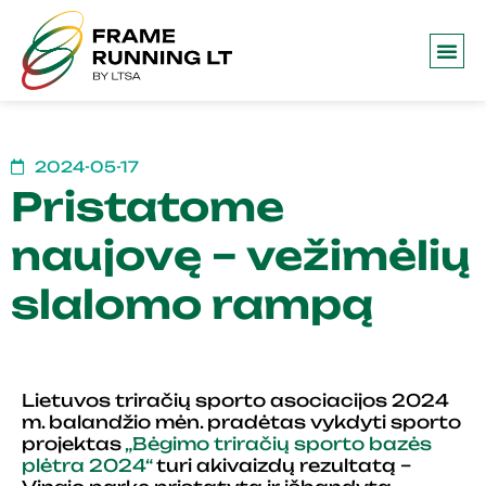
2024-05-17
Pristatome
naujovę – vežimėlių
slalomo rampą
Lietuvos triračių sporto asociacijos 2024
m. balandžio mėn. pradėtas vykdyti sporto
projektas
„Bėgimo triračių sporto bazės
plėtra 2024“
turi akivaizdų rezultatą –