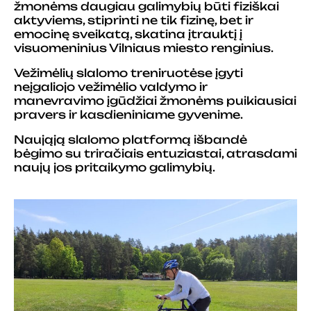
žmonėms daugiau galimybių būti fiziškai
aktyviems, stiprinti ne tik fizinę, bet ir
emocinę sveikatą, skatina įtrauktį į
visuomeninius Vilniaus miesto renginius.
Vežimėlių slalomo treniruotėse įgyti
neįgaliojo vežimėlio valdymo ir
manevravimo įgūdžiai žmonėms puikiausiai
pravers ir kasdieniniame gyvenime.
Naująją slalomo platformą išbandė
bėgimo su triračiais entuziastai, atrasdami
naujų jos pritaikymo galimybių.