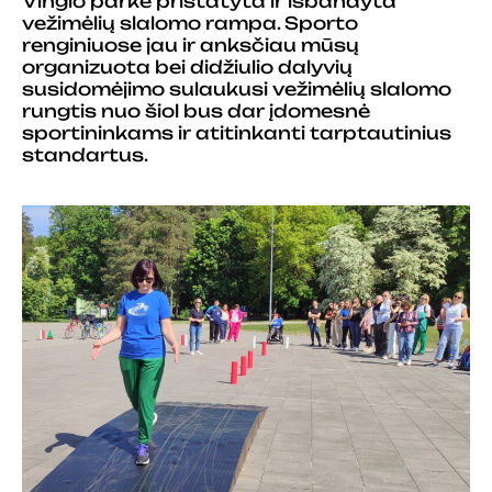
Vingio parke pristatyta ir išbandyta
vežimėlių slalomo rampa. Sporto
renginiuose jau ir anksčiau mūsų
organizuota bei didžiulio dalyvių
susidomėjimo sulaukusi vežimėlių slalomo
rungtis nuo šiol bus dar įdomesnė
sportininkams ir atitinkanti tarptautinius
standartus.