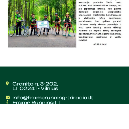
Granito g. 3-202,
LT 02241 - Vilnius
info@framerunning-triraciai.lt
Frame Running LT
© 2019-2026 framerunning-triraciai.lt,