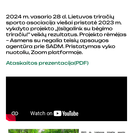
2024 m. vasario 28 d. Lietuvos triračių
sporto asociacija viešai pristatė 2023 m.
vykdyto projekto „Į(si)galink su bėgimo
triračiu!” veiklų rezultatus. Projekto rėmėjas
– Asmens su negalia teisių apsaugos
agentūra prie SADM. Pristatymas vyko
nuotoliu, Zoom platformoje.
Ataskaitos prezentacija(PDF)