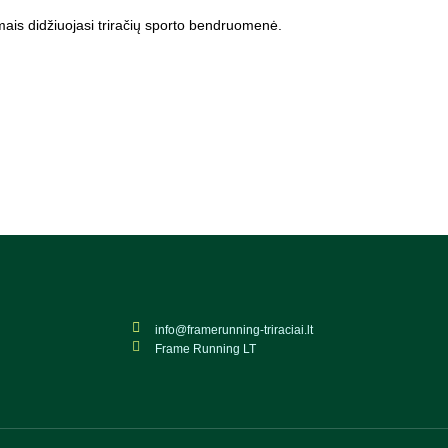
imais didžiuojasi triračių sporto bendruomenė.
info@framerunning-triraciai.lt
Frame Running LT