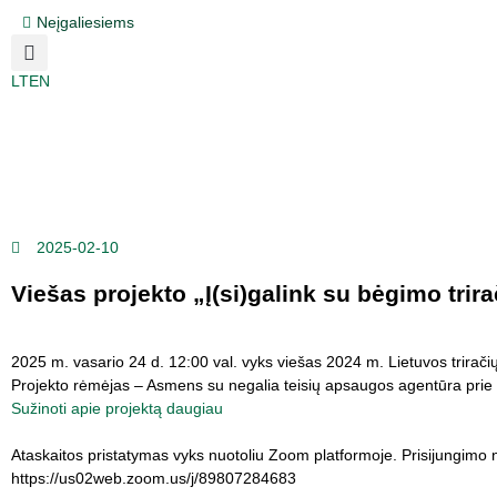
Neįgaliesiems
LT
EN
2025-02-10
Viešas projekto „Į(si)galink su bėgimo trira
2025 m. vasario 24 d. 12:00 val. vyks viešas 2024 m. Lietuvos triračių 
Projekto rėmėjas – Asmens su negalia teisių apsaugos agentūra pri
Sužinoti apie projektą daugiau
Ataskaitos pristatymas vyks nuotoliu Zoom platformoje. Prisijungimo
https://us02web.zoom.us/j/89807284683