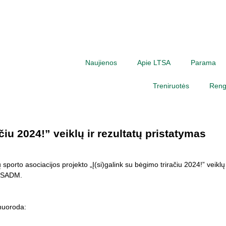
Naujienos
Apie LTSA
Parama
Treniruotės
Rengi
čiu 2024!” veiklų ir rezultatų pristatymas
sporto asociacijos projekto „Į(si)galink su bėgimo triračiu 2024!” veiklų 
e SADM.
 nuoroda: