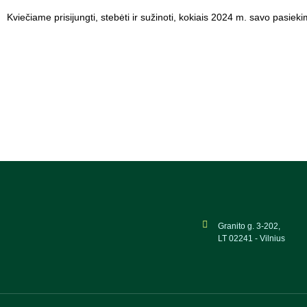
Kviečiame prisijungti, stebėti ir sužinoti, kokiais 2024 m. savo pasiek
Granito g. 3-202,
LT 02241 - Vilnius