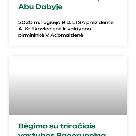
Abu Dabyje
2020 m. rugsėjo 9 d. LTSA prezidentė
A. Kriškoviecienė ir valdybos
pirmininkė V. Adomaitienė
Bėgimo su triračiais
varžybos Racerunning