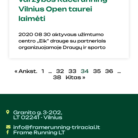
Vilnius Open taurei
laimėti
2020 08 30 aktyvaus užimtumo
centro „Eik” drauge su partneriais
organizuojamoje Draugų ir sporto
« Ankst.
1
…
32
33
34
35
36
…
38
Kitas »
Granito g. 3-202,
LT 02241 - Vilnius
info@framerunning-triraciai.lt
Frame Running LT