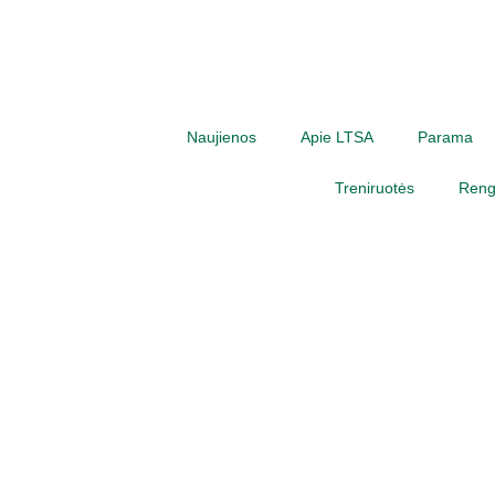
Naujienos
Apie LTSA
Parama
Treniruotės
Rengi