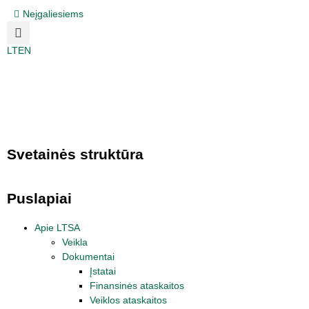
Neįgaliesiems
LT
EN
Svetainės struktūra
Puslapiai
Apie LTSA
Veikla
Dokumentai
Įstatai
Finansinės ataskaitos
Veiklos ataskaitos