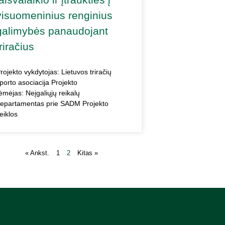
visuomeninius renginius
galimybės panaudojant
triračius
rojekto vykdytojas: Lietuvos triračių
porto asociacija Projekto
ėmėjas: Neįgaliųjų reikalų
epartamentas prie SADM Projekto
eiklos
« Ankst.
1
2
Kitas »