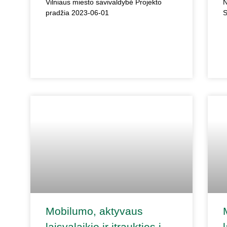
Vilniaus miesto savivaldybė Projekto
N
pradžia 2023-06-01
S
Mobilumo, aktyvaus
laisvalaikio ir įtraukties į