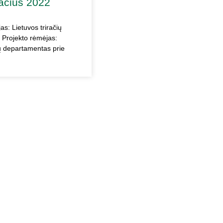
račius 2022
as: Lietuvos triračių
a Projekto rėmėjas:
lų departamentas prie