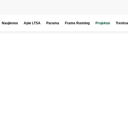
Naujienos
Apie LTSA
Parama
Frame Running
Projektai
Treniru
Projektai