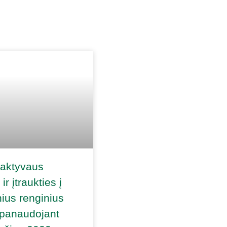
 aktyvaus
ir įtraukties į
ius renginius
 panaudojant