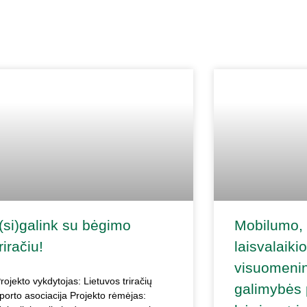
Į(si)galink su bėgimo
Mobilumo,
riračiu!
laisvalaikio 
visuomenin
rojekto vykdytojas: Lietuvos triračių
galimybės
porto asociacija Projekto rėmėjas: