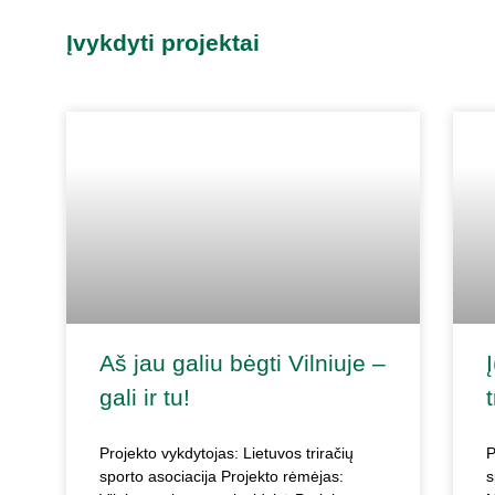
Įvykdyti projektai
Aš jau galiu bėgti Vilniuje –
gali ir tu!
t
Projekto vykdytojas: Lietuvos triračių
P
sporto asociacija Projekto rėmėjas:
s