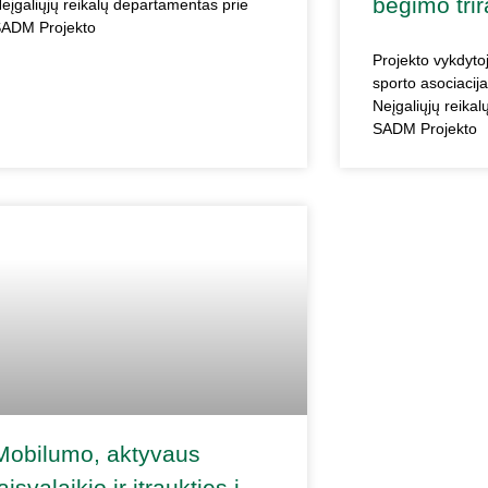
bėgimo tri
eįgaliųjų reikalų departamentas prie
ADM Projekto
Projekto vykdytoj
sporto asociacij
Neįgaliųjų reika
SADM Projekto
Mobilumo, aktyvaus
laisvalaikio ir įtraukties į