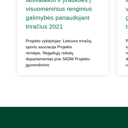
visuomeninius renginius
galimybės panaudojant
triračius 2021
Projekto vykdytojas: Lietuvos triračių
P
sporto asociacija Projekto
s
rėmėjas: Neįgaliųjų reikalų
r
departamentas prie SADM Projekto
d
įgyvendinimo
v